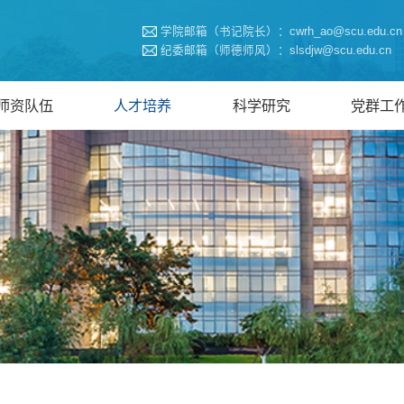
学院邮箱（书记院长）：cwrh_ao@scu.edu.cn
纪委邮箱（师德师风）：slsdjw@scu.edu.cn
师资队伍
人才培养
科学研究
党群工