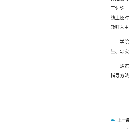
了讨论。
线上随
教师为主
学
生、忠实
通过
指导方法
上一条