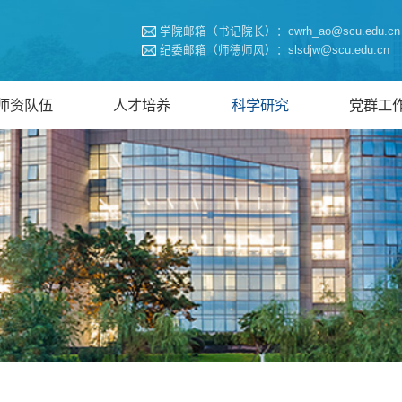
学院邮箱（书记院长）：cwrh_ao@scu.edu.cn
纪委邮箱（师德师风）：slsdjw@scu.edu.cn
师资队伍
人才培养
科学研究
党群工