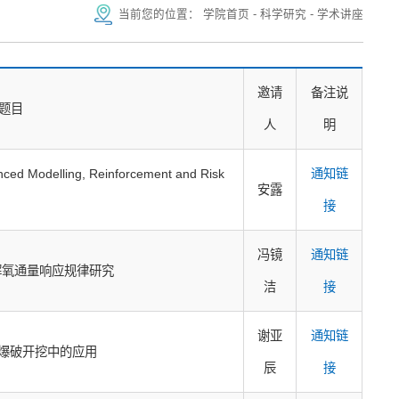
当前您的位置：
学院首页
-
科学研究
-
学术讲座
邀请
备注说
题目
人
明
anced Modelling, Reinforcement and Risk
通知链
安露
接
冯镜
通知链
解氧通量响应规律研究
洁
接
谢亚
通知链
爆破开挖中的应用
辰
接