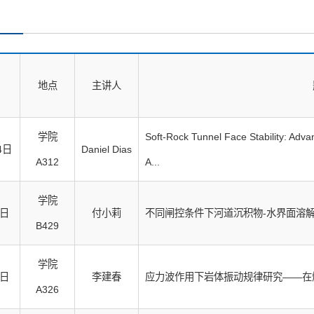
地点
主讲人
学院
Soft-Rock Tunnel Face Stability: Adv
4日
Daniel Dias
A312
A...
学院
8日
付小莉
不同闸控条件下河道沉积物-水界面溶
B429
学院
7日
李建春
应力波作用下岩体振动规律研究——在
A326