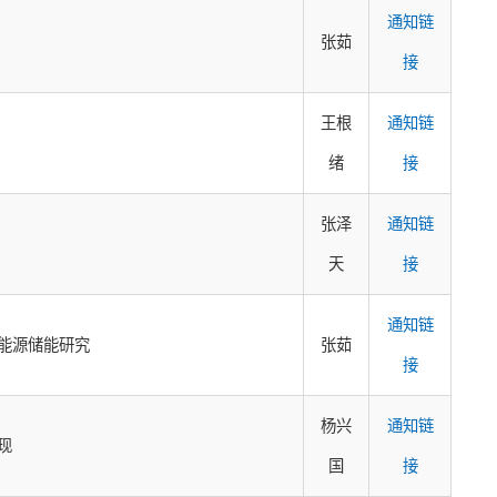
通知链
张茹
接
王根
通知链
绪
接
张泽
通知链
天
接
通知链
能源储能研究
张茹
接
杨兴
通知链
现
国
接