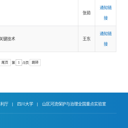
通知链
张茹
接
通知链
关键技术
王东
接
尾页
跳转
第
/3页
水利厅
|
四川大学
|
山区河流保护与治理全国重点实验室