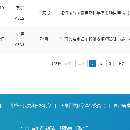
19
学院
王来贵
如何撰写国家自然科学基金项目申请书
A312
学院
7日
孙勇
淮河入海水道工程淮安枢纽设计与施工
A331
首页
上页
1
2
3
下页
共25条
部
|
中华人民共和国水利部
|
国家自然科学基金委员会
|
四川省
地址：四川省成都市一环路南一段24号