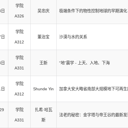
学院
8日
吴忠庆
极端条件下的物性控制地球的早期演化
A326
学院
7日
董治宝
沙漠与水的关系
A312
学院
3日
王新
“地”震学 - 上天、入地、下海
A331
学院
1日
Shunde Yin
加拿大安大略省南部大规模地下可再生
A312
29
学院
扎希·哈瓦
法老的秘密：金字塔与帝王谷的最新发
A331
斯