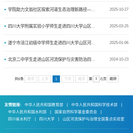
学院助力文翁社区探索河道生态治理新路径——“小小河长生态科学研究开题仪式”顺利举行
2025-10-27
四川大学附属实验小学师生走进四川大学山区河流保护与灾害防治四川省科普基地开展研学活动
2025-03-25
遂宁市涪江初级中学师生走进四川大学山区河流保护与灾害防治四川省科普基地
2025-01-06
北京二中学生走进山区河流保护与灾害防治四川省科普基地
2024-10-23
首页
上页
1
下页
尾页
跳转
共6条
第
/1页
友情链接:
中华人民共和国教育部
|
中华人民共和国科学技术部
|
中华人民共和国水利部
|
国家自然科学基金委员会
|
四川省水利厅
|
四川大学
|
山区河流保护与治理全国重点实验室