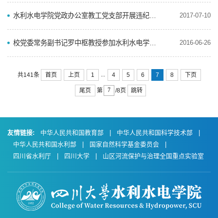
水利水电学院党政办公室教工党支部开展违纪违法警示教育 和“我为育人做什么”专题组织生活会
2017-07-10
校党委常务副书记罗中枢教授参加水利水电学院党委中心组“两学一做”学习教育专题学习讨论会
2016-06-26
...
首页
上页
1
4
5
6
7
8
下页
共141条
尾页
跳转
第
/8页
友情链接:
中华人民共和国教育部
|
中华人民共和国科学技术部
|
中华人民共和国水利部
|
国家自然科学基金委员会
|
四川省水利厅
|
四川大学
|
山区河流保护与治理全国重点实验室