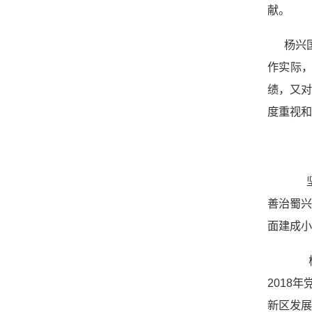
献。
杨兴
作实际
绩，又
度重视和
坚
善治蜀
面建成小
杨
2018
新区发展