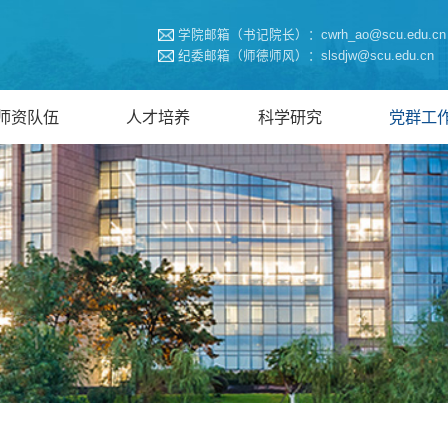
学院邮箱（书记院长）：cwrh_ao@scu.edu.cn
纪委邮箱（师德师风）：slsdjw@scu.edu.cn
师资队伍
人才培养
科学研究
党群工