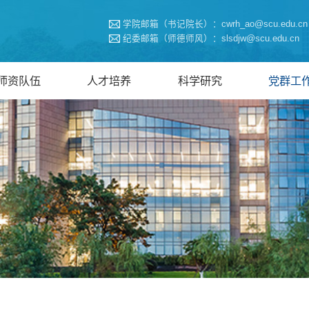
学院邮箱（书记院长）：cwrh_ao@scu.edu.cn
纪委邮箱（师德师风）：slsdjw@scu.edu.cn
师资队伍
人才培养
科学研究
党群工