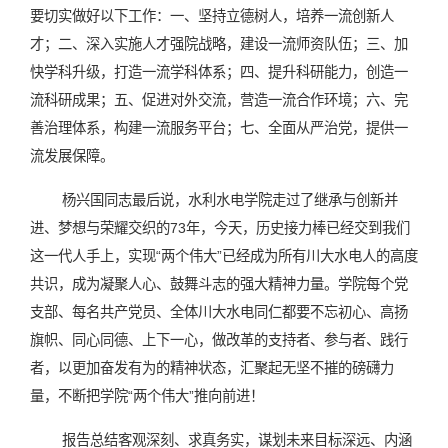
要切实做好以下工作：一、坚持立德树人，培养一流创新人
才；二、深入实施人才强院战略，建设一流师资队伍；三、加
快学科升级，打造一流学科体系；四、提升科研能力，创造一
流科研成果；五、促进对外交流，营造一流合作环境；六、完
善治理体系，构建一流服务平台；七、全面从严治党，提供一
流发展保障。
杨兴国同志最后说，水利水电学院走过了继承与创新并
进、梦想与荣耀交织的73年，今天，历史接力棒已经交到我们
这一代人手上，实现“两个伟大”已经成为所有川大水电人的高度
共识，成为凝聚人心、鼓舞斗志的强大精神力量。学院每个党
支部、每名共产党员、全体川大水电同仁都要不忘初心、高扬
旗帜、同心同德、上下一心，做改革的支持者、参与者、践行
者，以更加奋发有为的精神状态，汇聚起无坚不摧的磅礴力
量，不断把学院“两个伟大”推向前进！
报告总结客观深刻、求真务实，谋划未来目标深远、内涵