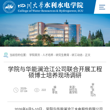
当前您的位置：
学院首页
-
人才培养
-
研究生教育
-
研工动态
-
正文
学院与华能澜沧江公司联合开展工程
硕博士培养现场调研
审
编
来源：
核：
2026-
222
辑：
研究生
张
07-04
李亮
教学科
茹、
马丹
2026年6月5-10日，学院与华能澜沧江水电股份有限公司