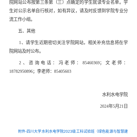
院网站公布按第三条
第（三）点
确定的学生就读专业名单。学
生
对公示名单
自行核对，如有异议，
请及时
反馈到学院专业分
流工作小组。
五、其他
1
、请学生近期密切关注学院网站，相关补充信息将在学
院网站及时公布。
2
、咨询电话：
冯
老师：
85460369；
文老师：
18
782950896；
李老师：
85405603
水利水电学院
20
2
4
年
5
月
21
日
附件-四川大学水利水电学院2023级工科试验班（绿色能源与智慧建