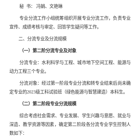
秘
书：
冯娟、文艳琳
专业分流工作小组统筹组织开展专业分流工作
，
负责专业
宣传
、
成绩考核与审定
、
回答学生疑问等工作
。
二、分流专业及分流规模
（一）第二阶分流专业及对象
分流专业
：水利科学与工程、城市地下空间工程、能源与
动力工程三个专业。
分流对象：经过第一阶段专业分流和转专业结束后尚未确
定专业的
202
3
级工科试验班（绿色能源与智慧建造）本科生。
（二）第二阶段专业分流规模
综合考虑社会需求、专业发展
、
学生兴趣与意愿、就业与
深造
、
教学资源
等
因素，确定
第二阶段
各分流专业学生
控制人
数如下
：