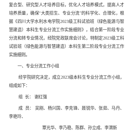
复合型、研究型人才培养目标，优化人才培养模式，提高人才
培养质量，确保
“
大类招生、专业分流
”
的科学化、合理化，根
据《
四川大学水利水电学院
202
3
级工科试验班（绿色能源与智
慧建造）本科生专业分流工作实施细则
》
，结合第一阶段专业
分流和转专业情况
，经院党政联席会讨论，特制定
2023
级工科
试验班（
绿色能源与智慧建造
）本科生第二阶段专业分流工作
实施细则。
一、专业分流工作小组
经学院研究决定
，
成立
202
3
级本科生
专业分流工作小组
，
组成如下
：
组
长：
谢红强
成
员：
吴刚、杨兴国、李克锋、聂锐华、张茹、马丹、
李艳玲、
覃光华、李乃稳、陈群、孙立成、李渭新