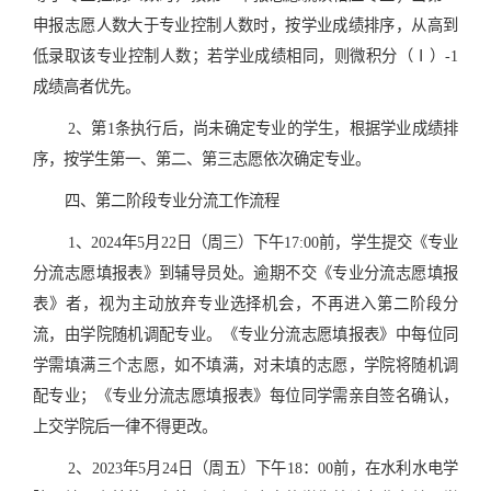
申报志愿人数大于专业控制人数时，按
学业
成绩排序，从高到
低
录取该专业控制人数
；若学业成绩相同，则微积分（
Ⅰ
）
-1
成绩高者优先
。
2
、
第
1
条执行后，尚未确定专业的学生，根据
学业
成绩排
序，按学生第一、第二、第三志愿依次确定专业。
四、
第二阶段专业分流
工作流程
1
、
20
2
4
年
5
月
22
日（周
三
）
下午
17:00
前，学生提交《专业
分流志愿填报表》
到辅导员处
。逾期不交《专业分流志愿填报
表》者，视为主动放弃专业选择
机会
，
不再进入第二阶段分
流，
由学院随机调配专业。《专业分流志愿填报表》
中
每位同
学需填满
三
个志愿，如不填满，对未填的志愿，学院将随机调
配专业；《专业分流志愿填报表》每位同学需亲自签名确认，
上交学院后一律不得更改。
2
、
20
23
年
5
月
2
4
日（周
五
）
下午
18
：
00
前
，在水利水电学