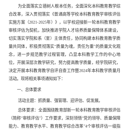
为全面落实立德树人根本任务，全面深化本科教育教学综
合改革，深入贯彻落实《普通高等学校本科教育教学审核评估
实施方案
（
2021-2025
年
）
》，以学校迎接新一轮本科教育教学
审核评估为契机，加快推进学院人才培养质量保障体系建设，
切实落实学院和系（室）主体责任，协同构建本科教育教学质
量共同体，积极贯彻落实
“
质量为魂，责任为重
”
的质量文化观
念，进一步规范教学过程管理，凸显
本科
教学工作的中心地
位，开展深层次教学研究，努力提高教学质量，经学院研究，
决定开展本科教育教学自评自查工作暨
2024
年本科教学质量月
活动。现将相关事项
通知
如下：
一、总体要求
活动主题
：抓质量、强管理、迎评估、促
发展。
总体要求
：全面围绕教育部新一轮本科教育教学审核评估
（简称
“审核评估”）工作要求，深刻领悟“党的领导、质量保障
能力、教育教学水平、教育教学综合改革”4个审核评估一级指