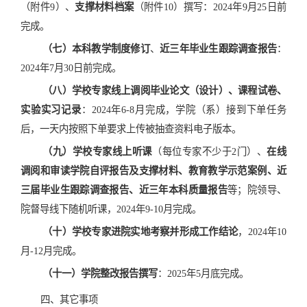
（附件
9
）、
支撑材料档案
（附件
10
）撰写：
2024
年
9
月
25
日前
完成。
（七）本科教学制度修订
、
近三年毕业生跟踪调查报告
：
2024
年
7
月
30
日前完成。
（八）学校专家线上调阅毕业论文（设计）、课程试卷、
实验实习记录
：
2024
年
6-8
月完成，学院（系）接到下单任务
后，一天内按照下单要求上传被抽查资料电子版本。
（九）学校专家线上听课
（每位专家不少于
2
门）、
在线
调阅和审读学院自评报告及支撑材料、教育教学示范案例、近
三届毕业生跟踪调查报告、近三年本科质量报告
等；院领导、
院督导线下随机听课，
2024
年
9-10
月完成。
（
十
）学校专家进院实地考察并形成工作结论
，
2024
年
10
月
-12
月完成。
（十
一
）学院整改报告撰写
：
2025
年
5
月底完成。
四、其它事项