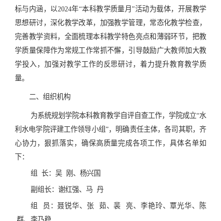
标与内涵，以2024年“本科教学质量月”活动为载体，开展教学
思想研讨，深化教学改革，加强教学管理，常态化教学检查，
完善教学资料，全面梳理本科教学特色亮点和薄弱环节，把教
学质量保障作为常规工作常抓不懈，引导鼓励广大教师加大教
学投入，加强对教学工作的反思研讨，着力提升教育教学质
量。
二、组织机构
为系统规划学院本科教育教学自评自查工作，学院成立
“水
利水电学院评建工作领导小组”，明确责任主体，
各司其职
，齐
心协力，狠抓落实，确保高质量完成各项工作，具体名单如
下：
组
长：吴
刚、杨兴国
副组长：谢红强、马
丹
组
员：聂锐华、张
茹、裴
亮、李艳玲、覃光华、陈
群、李乃稳