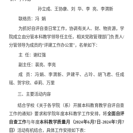
孙立成、王协康、刘
华、李
亮、李渭新
联络员：冯
娟
为抓好自评自查日常工作，协调有关人、财、物资源，学
院成立由分管本科教学领导任主任，相关党政管理部门负责人
/
分管领导为成员的“评建工作办公室”，名单如下：
主
任：谢红强
副主任：裴亮、李亮
成
员：冯娟、李渭新、尹建平、占玲、胡飞君、任成
瑶、贺宇欣、卓莉、万里
三、主要活动内容
结合学校
《关于各学院（系）开展本科教育教学自评自查
工作的通知》
要求和学院年度本科教学工作安排，将
全面自评
自查工作
与年度
本科教学质量月（
2024
年
6
月
7
日
-2024
年
7
月
7
日）
活动有机结合，具体工作安排如下表：