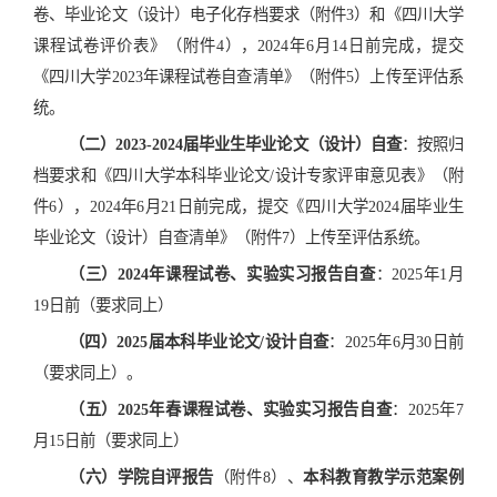
卷、毕业论文（设计）电子化存档要求（附件
3
）和《四川大学
课程试卷评价表》（附件
4
），
2024
年
6
月
14
日前完成，提交
《四川大学
2023
年课程试卷自查清单》（附件
5
）上传至评估系
统。
（二）
2023-2024
届毕业生毕业论文（设计）自查
：按照归
档要求和《四川大学本科毕业论文
/
设计专家评审意见表》（附
件
6
），
2024
年
6
月
21
日前完成，提交《四川大学
2024
届毕业生
毕业论文（设计）自查清单》（附件
7
）上传至评估系统。
（三）
2024
年课程试卷、实验实习报告自查
：
2025
年
1
月
19
日前（要求同上）
（四）
2025
届本科毕业论文
/
设计自查
：
2025
年
6
月
30
日前
（要求同上）。
（五）
2025
年春课程试卷、实验实习报告自查
：
2025
年
7
月
15
日前（要求同上）
（六）学院自评报告
（附件
8
）、
本科教育教学示范案例