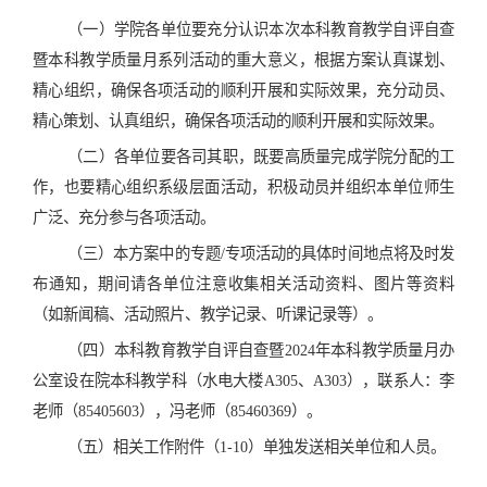
（一）学院各单位要充分认识本次
本科教育教学自评自查
暨本科教学质量月系列活动
的重大意义，根据方案认真谋划、
精心组织，
确保各项活动的顺利开展和实际效果
，充分动员、
精心策划、认真组织，确保各项活动的顺利开展和实际效果。
（二）各单位要各司其职，既要高质量完成学院分配的工
作，也要精心组织系级层面活动，积极动员并组织本单位师生
广泛、充分参与各项活动。
（三）本方案中的专题
/
专项活动的具体时间地点将及时发
布通知，期间
请各单位注意收集相关活动资料、图片等资料
（
如新闻稿、
活动照片、教学记录、听课记录等）。
（四）
本科教育教学自评自查暨
2024
年本科教学质量月办
公室设在院本科教学科（水电大楼
A305
、
A303
），联系人：李
老师（
85405603
），冯老师（
85460369
）。
（五）相关工作附件（
1-10
）单独发送相关单位和人员。