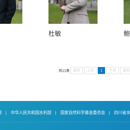
杜敏
首页
上页
1
下页
尾页
共11条
部
|
中华人民共和国水利部
|
国家自然科学基金委员会
|
四川省