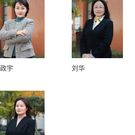
莫政宇
刘华