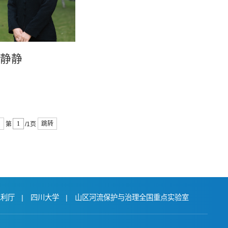
鲍静静
跳转
第
/1页
水利厅
|
四川大学
|
山区河流保护与治理全国重点实验室