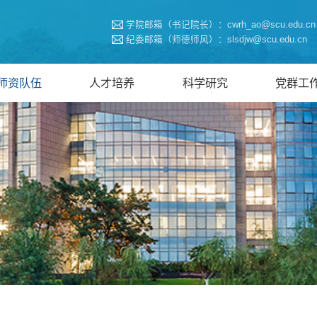
学院邮箱（书记院长）：cwrh_ao@scu.edu.cn
纪委邮箱（师德师风）：slsdjw@scu.edu.cn
师资队伍
人才培养
科学研究
党群工