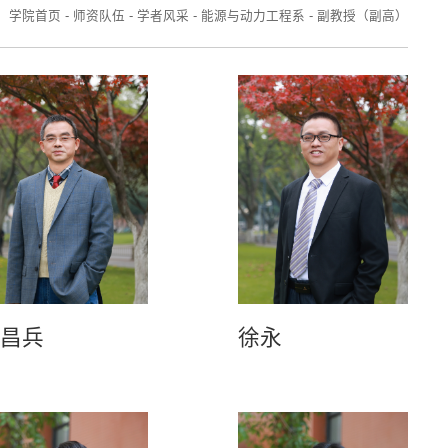
：
学院首页
-
师资队伍
-
学者风采
-
能源与动力工程系
-
副教授（副高）
张昌兵
徐永