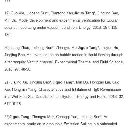
191.
19) Guo Xie, Licheng Sun*, Tiantong Yan,
Jiguo Tang*
, Jingjing Bao,
Min Du, Model development and experimental verification for tubular
solar still operating under vacuum condition. Energy, 2018, 157, 115-
130.
20) Liang Zhao, Licheng Sun*, Zhengyu Mo,
Jiguo Tang*
, Liuyun Hu,
Jingjing Bao, An investigation on bubble motion in liquid flowing through
a rectangular Venturi channel. Experimental Thermal and Fluid Science,
2018, 97, 48-58.
21) Jialing Xu, Jingjing Bao*,
Jiguo Tang*
, Min Du, Hongtao Liu, Guo
Xie, Hongmin Yang. Characteristics and Inhibition of Hg0 Re-emission
in a Wet Flue Gas Desulfurization System. Energy and Fuels, 2018, 32,
6111-6118.
22)
Jiguo Tang
, Zhengyu Mo*, Changqi Yan, Licheng Sun*. An
experimental study on Microbubble Emission Boiling in a subcooled