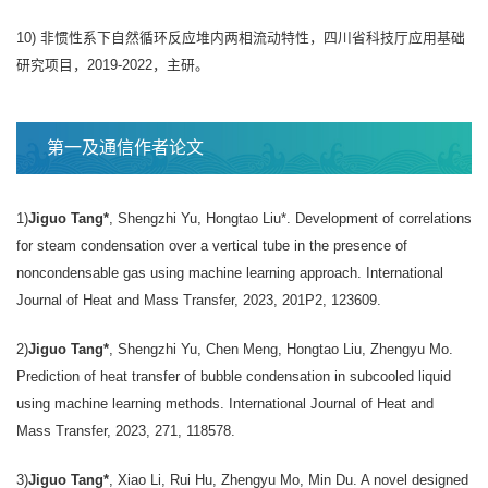
10) 非惯性系下自然循环反应堆内两相流动特性，四川省科技厅应用基础
研究项目，2019-2022，主研。
第一及通信作者论文
1)
Jiguo Tang*
, Shengzhi Yu, Hongtao Liu*. Development of correlations
for steam condensation over a vertical tube in the presence of
noncondensable gas using machine learning approach. International
Journal of Heat and Mass Transfer, 2023, 201P2, 123609.
2)
Jiguo Tang*
, Shengzhi Yu, Chen Meng, Hongtao Liu, Zhengyu Mo.
Prediction of heat transfer of bubble condensation in subcooled liquid
using machine learning methods. International Journal of Heat and
Mass Transfer, 2023, 271, 118578.
3)
Jiguo Tang*
, Xiao Li, Rui Hu, Zhengyu Mo, Min Du. A novel designed