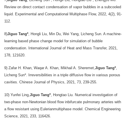
Review on direct contact condensation of vapor bubbles in a subcooled
liquid. Experimental and Computational Multiphase Flow, 2022, 4(2), 91-
112.
8)
Jiguo Tang*
, Hongli Liu, Min Du, Wei Yang, Licheng Sun. A machine-
learning based phase change model for simulation of bubble
condensation. International Journal of Heat and Mass Transfer, 2021,
178, 121620.
9) Zafar H. Khan, Waqar A. Khan, Mikhail A. Sheremet,
Jiguo Tang*
,
Licheng Sun*. Irreversibilities in a triple diffusive flow in various porous
cavities. Chinese Journal of Physics, 2021, 73, 239-255.
10) Yunfei Ling,
Jiguo Tang*
, Hongtao Liu. Numerical investigation of
two-phase non-Newtonian blood flow inbifurcate pulmonary arteries with
a flow resistant using Eulerianmultiphase model. Chemical Engineering
Science, 2021, 233, 116426.