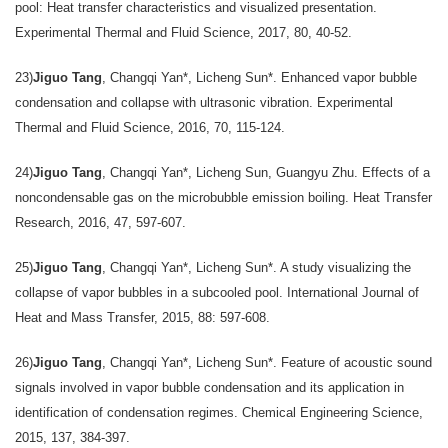
pool: Heat transfer characteristics and visualized presentation.
Experimental Thermal and Fluid Science, 2017, 80, 40-52.
23)
Jiguo Tang
, Changqi Yan*, Licheng Sun*. Enhanced vapor bubble
condensation and collapse with ultrasonic vibration. Experimental
Thermal and Fluid Science, 2016, 70, 115-124.
24)
Jiguo Tang
, Changqi Yan*, Licheng Sun, Guangyu Zhu. Effects of a
noncondensable gas on the microbubble emission boiling. Heat Transfer
Research, 2016, 47, 597-607.
25)
Jiguo Tang
, Changqi Yan*, Licheng Sun*. A study visualizing the
collapse of vapor bubbles in a subcooled pool. International Journal of
Heat and Mass Transfer, 2015, 88: 597-608.
26)
Jiguo Tang
, Changqi Yan*, Licheng Sun*. Feature of acoustic sound
signals involved in vapor bubble condensation and its application in
identification of condensation regimes. Chemical Engineering Science,
2015, 137, 384-397.