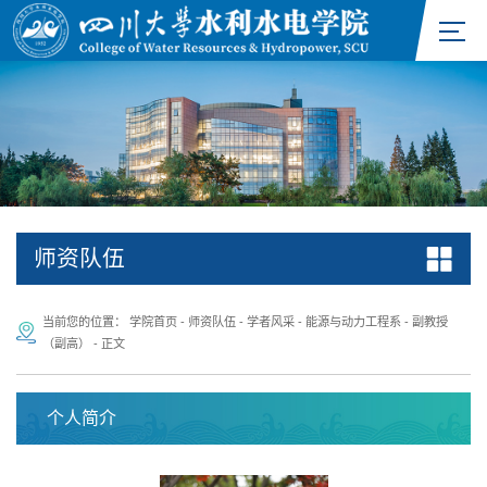
师资队伍
当前您的位置：
学院首页
-
师资队伍
-
学者风采
-
能源与动力工程系
-
副教授
（副高）
-
正文
个人简介