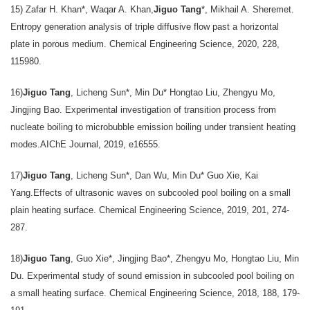
15) Zafar H. Khan*, Waqar A. Khan,
Jiguo Tang
*, Mikhail A. Sheremet.
Entropy generation analysis of triple diffusive flow past a horizontal
plate in porous medium. Chemical Engineering Science, 2020, 228,
115980.
16)
Jiguo Tang
, Licheng Sun*, Min Du* Hongtao Liu, Zhengyu Mo,
Jingjing Bao. Experimental investigation of transition process from
nucleate boiling to microbubble emission boiling under transient heating
modes.AIChE Journal, 2019, e16555.
17)
Jiguo Tang
, Licheng Sun*, Dan Wu, Min Du* Guo Xie, Kai
Yang.Effects of ultrasonic waves on subcooled pool boiling on a small
plain heating surface. Chemical Engineering Science, 2019, 201, 274-
287.
18)
Jiguo Tang
, Guo Xie*, Jingjing Bao*, Zhengyu Mo, Hongtao Liu, Min
Du. Experimental study of sound emission in subcooled pool boiling on
a small heating surface. Chemical Engineering Science, 2018, 188, 179-