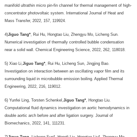
manifold ultrathin micro pin-fin channel for thermal management of high-
concentrator photovoltaic system. International Journal of Heat and
Mass Transfer, 2022, 157, 119924.
4)
Jiguo Tang*
, Rui Hu, Hongtao Liu, Zhengyu Mo, Licheng Sun.
Numerical investigation of thermally controlled bubble condensation
near a solid wall. Chemical Engineering Science, 2022, 262, 118018.
5) Xiao Li,
Jiguo Tang*
, Rui Hu, Licheng Sun, Jingjing Bao.
Investigation on interaction between an oscillating vapor film and its
surrounding liquid in microbubble emission boiling. Applied Thermal
Engineering, 2022, 216, 119012.
6) Yunfei Ling, Torsten Schenkel,
Jiguo Tang*
, Hongtao Liu.
Computational fluid dynamics investigation on aortic hemodynamics in
double aortic arch before and after ligation surgery. Journal of
Biomechanics, 2022, 141, 111231.
7)
Jiguo Tang
, Licheng Sun*, Hongli Liu, Hongtao Liu*, Zhengyu Mo.