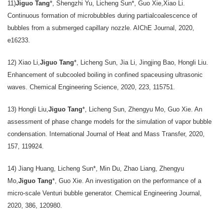
11)
Jiguo Tang
*, Shengzhi Yu, Licheng Sun*, Guo Xie,Xiao Li.
Continuous formation of microbubbles during partialcoalescence of
bubbles from a submerged capillary nozzle. AIChE Journal, 2020,
e16233.
12) Xiao Li,
Jiguo Tang
*, Licheng Sun, Jia Li, Jingjing Bao, Hongli Liu.
Enhancement of subcooled boiling in confined spaceusing ultrasonic
waves. Chemical Engineering Science, 2020, 223, 115751.
13) Hongli Liu,
Jiguo Tang
*, Licheng Sun, Zhengyu Mo, Guo Xie. An
assessment of phase change models for the simulation of vapor bubble
condensation. International Journal of Heat and Mass Transfer, 2020,
157, 119924.
14) Jiang Huang, Licheng Sun*, Min Du, Zhao Liang, Zhengyu
Mo,
Jiguo Tang
*, Guo Xie. An investigation on the performance of a
micro-scale Venturi bubble generator. Chemical Engineering Journal,
2020, 386, 120980.