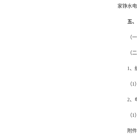
家铮水电
五、
（一
（二
1
、
（1
2
、
（1
附件