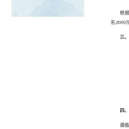
根据
名,8000
三、
四、
遵