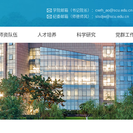
学院邮箱（书记院长）：cwrh_ao@scu.edu.cn
纪委邮箱（师德师风）：slsdjw@scu.edu.cn
师资队伍
人才培养
科学研究
党群工