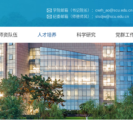
学院邮箱（书记院长）：cwrh_ao@scu.edu.cn
纪委邮箱（师德师风）：slsdjw@scu.edu.cn
师资队伍
人才培养
科学研究
党群工