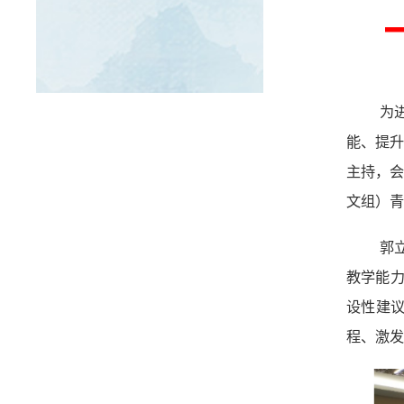
为
能、提
主持，
文组）青
郭
教学能
设性建
程、激发