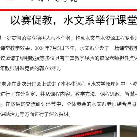
进一步贯彻落实立德树人根本任务，
推动水文与水资源工程专业
升课堂教学效果，
2024
年
7
月
5
日下午，水文系举办了一场课堂教
会议邀请了缪韧教授等多位具有丰富教学经验的资深老师担任点
年教师讲课竞赛的郭立老师
。
立老师
在此次研讨会上试讲了
本科生课程《水文学原理》中
“
下渗
力进行了充分肯定，并从课程内容、教学方法、课程思政、智慧
议。在随后的交流研讨环节中，全体参会的水文系老师结合自身
课题活力等方面进行了深入探讨。