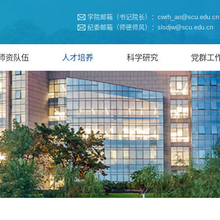
学院邮箱（书记院长）：cwrh_ao@scu.edu.cn
纪委邮箱（师德师风）：slsdjw@scu.edu.cn
师资队伍
人才培养
科学研究
党群工