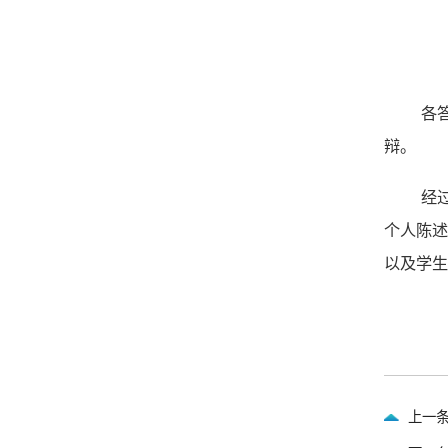
各
辩。
经
个人陈
以及学
上一条