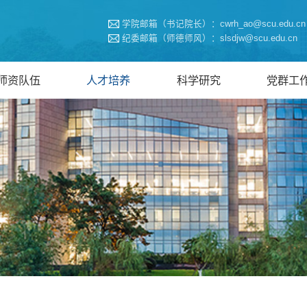
学院邮箱（书记院长）：cwrh_ao@scu.edu.cn
纪委邮箱（师德师风）：slsdjw@scu.edu.cn
师资队伍
人才培养
科学研究
党群工