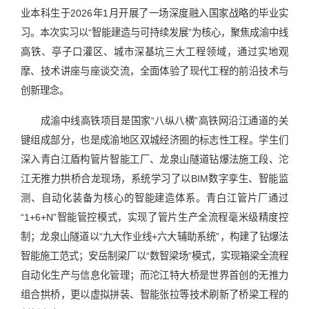
业本科生于2026年1月开展了一场深度融入国家战略的毕业实
习。本次实习以“智能建造与可持续发展”为核心，聚焦成渝中线
高铁、亭子口灌区、城市深基坑三大工程领域，通过实地观
摩、技术讲座与座谈交流，全面体验了现代工程的前沿技术与
创新理念。
成渝中线高铁项目是国家“八纵八横”高铁网沿江通道的关
键组成部分，也是成渝地区双城经济圈的标志性工程。学生们
深入青白江盾构管片智能工厂、龙泉山隧道钻爆法施工段、沱
江无推力拱桥合龙现场，系统学习了以BIM数字孪生、智能监
测、自动化装备为核心的智能建造体系。青白江管片厂通过
“1+6+N”智能管控模式，实现了管片生产全流程毫米级精度控
制；龙泉山隧道以“九大作业线+六大辅助系统”，构建了钻爆法
智能施工范式；安岳制梁厂以“数智梁场”模式，实现箱梁全流程
自动化生产与信息化管理；而沱江特大桥是世界首创的无推力
组合拱桥，更以虚拟拼装、智能张拉等技术刷新了桥梁工程的