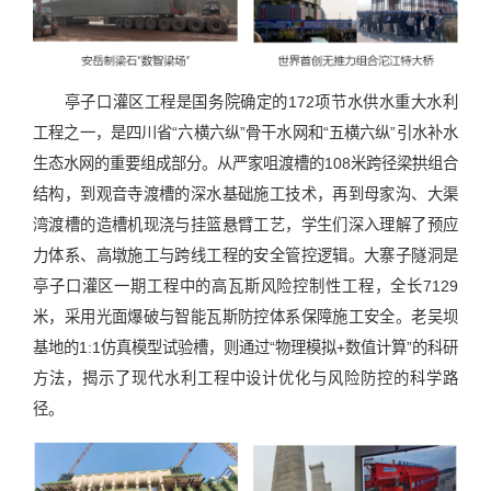
亭子口灌区工程是国务院确定的‌172项节水供水重大水利
工程‌之一，是四川省“‌六横六纵‌”骨干水网和“‌五横六纵‌”引水补水
生态水网的重要组成部分。从严家咀渡槽的108米跨径梁拱组合
结构，到观音寺渡槽的深水基础施工技术，再到母家沟、大渠
湾渡槽的造槽机现浇与挂篮悬臂工艺，学生们深入理解了预应
力体系、高墩施工与跨线工程的安全管控逻辑。大寨子隧洞是
亭子口灌区一期工程中的高瓦斯风险控制性工程，全长7129
米，采用光面爆破与智能瓦斯防控体系保障施工安全。老吴坝
基地的1:1仿真模型试验槽，则通过“物理模拟+数值计算”的科研
方法，揭示了现代水利工程中设计优化与风险防控的科学路
径。