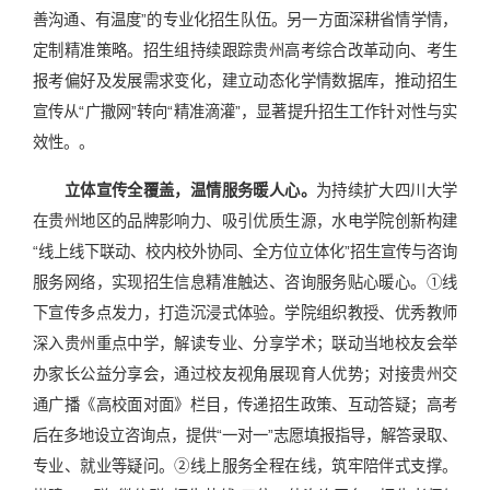
善沟通、有温度”的专业化招生队伍。另一方面深耕省情学情，
定制精准策略。招生组持续跟踪贵州高考综合改革动向、考生
报考偏好及发展需求变化，建立动态化学情数据库，推动招生
宣传从“广撒网”转向“精准滴灌”，显著提升招生工作针对性与实
效性。。
立体宣传全覆盖，温情服务暖人心。
为持续扩大四川大学
在贵州地区的品牌影响力、吸引优质生源，水电学院创新构建
“线上线下联动、校内校外协同、全方位立体化”招生宣传与咨询
服务网络，实现招生信息精准触达、咨询服务贴心暖心。①线
下宣传多点发力，打造沉浸式体验。学院组织教授、优秀教师
深入贵州重点中学，解读专业、分享学术；联动当地校友会举
办家长公益分享会，通过校友视角展现育人优势；对接贵州交
通广播《高校面对面》栏目，传递招生政策、互动答疑；高考
后在多地设立咨询点，提供“一对一”志愿填报指导，解答录取、
专业、就业等疑问。②线上服务全程在线，筑牢陪伴式支撑。