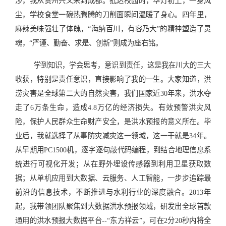
涉，我从贵州兴义来到成都。抵达校园时，华灯初上，一身风
尘，学校食堂一碗热腾腾的刀削面瞬间温暖了身心。四年里，
麻辣美味强壮了体魄，“海纳百川，有容乃大”的精神塑造了灵
魂，“严谨、勤奋、求是、创新”则成为座右铭。
学到知识，学会思考，意识到责任，这是我在川大的三大
收获，特别是责任意识，直接影响了我的一生。大家知道，洪
涝灾害是全球第二大的自然灾害，我们国家近30年来，洪水夺
走了6万条生命，造成4.8万亿的经济损失。有效预警洪灾风
险，保护人民群众生命财产安全，是洪水预报的意义所在。毕
业后，我就选择了从事防灾减灾这一领域，这一干就是34年。
从早期用PC1500机，逐字逐句敲代码编程，到结合地理信息系
统进行可视化开发；从在野外埋设传感器到利用卫星获取数
据；从单机应用到大数据、云服务、人工智能，一步步追踪最
前沿的信息技术，不断推进与水利行业的深度融合。2013年
起，我带领团队聚焦到大数据洪水预报领域，研发出全球首款
通用的洪水预报大数据平台--“东方祥云”，可在2分20秒内将全