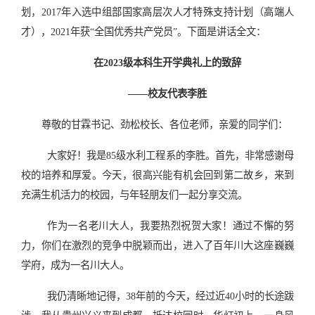
划，2017年入选中组部国家高层次人才特殊支持计划（高端人
才），2021年获“全国优秀共产党员”。下面是讲话全文：
在2023级本科生开学典礼上的致辞
——校友代表李胜
尊敬的甘霖书记、劲松校长、各位老师，亲爱的同学们：
大家好！我是85级水利工程系的李胜。首先，非常感谢母
校的培养和厚爱。今天，很高兴能有机会回到第二故乡，来到
充满生机活力的校园，与年轻朋友们一起分享交流。
作为一名老川大人，我要热烈祝贺大家！通过不懈的努
力，你们在激烈的竞争中脱颖而出，进入了百年川大这座巍巍
学府，成为一名川大人。
我仍清晰地记得，38年前的今天，经过近40小时的长途跋