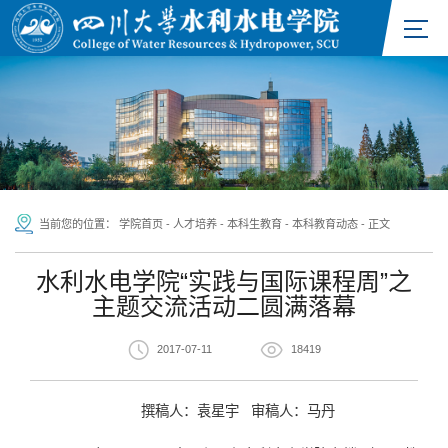
当前您的位置：
学院首页
-
人才培养
-
本科生教育
-
本科教育动态
-
正文
水利水电学院“实践与国际课程周”之
主题交流活动二圆满落幕
2017-07-11
18419
撰稿人：袁星宇 审稿人：马丹