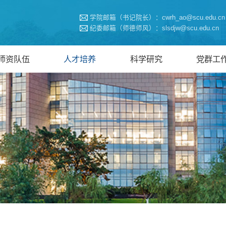
学院邮箱（书记院长）：cwrh_ao@scu.edu.cn
纪委邮箱（师德师风）：slsdjw@scu.edu.cn
师资队伍
人才培养
科学研究
党群工