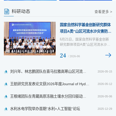
科研动态
查看更多 >
国家自然科学基金创新研究群体
项目A类“山区河流水沙灾害防控
理论与技术...
6月21日，国家自然科学基金创新
研究群体项目A类“山区河流水沙灾
害防控理论与技术”召开启动会。南
24
京水利科学研究院张建云院...
/ 2026-06
刘兴年、林志鹏团队在喜马拉雅高寒山区河流演变领域取得重大进展
2026-05-15
王航研究员发表论文获2026年度Journal of Hydraulic Engineering最佳论...
2026-05-12
王根绪团队在青藏高原冻融土壤水分回归驱动春季物候研究方面取得重要进展
2026-05-06
水利水电学院举办首期“水利+人工智能”论坛
2025-12-29