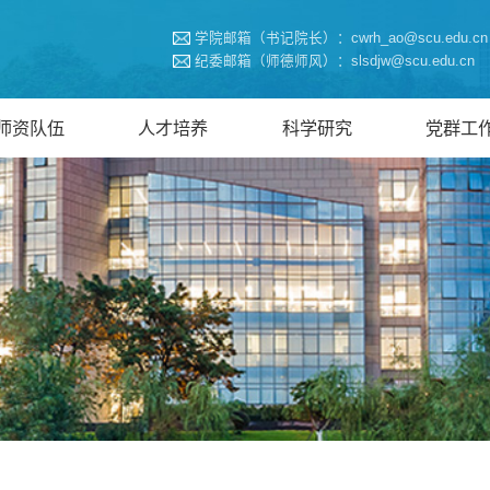
学院邮箱（书记院长）：cwrh_ao@scu.edu.cn
纪委邮箱（师德师风）：slsdjw@scu.edu.cn
师资队伍
人才培养
科学研究
党群工