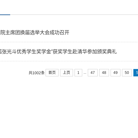
学院主席团换届选举大会成功召开
届张光斗优秀学生奖学金”获奖学生赴清华参加颁奖典礼
...
首页
上页
1
47
48
49
50
共1002条