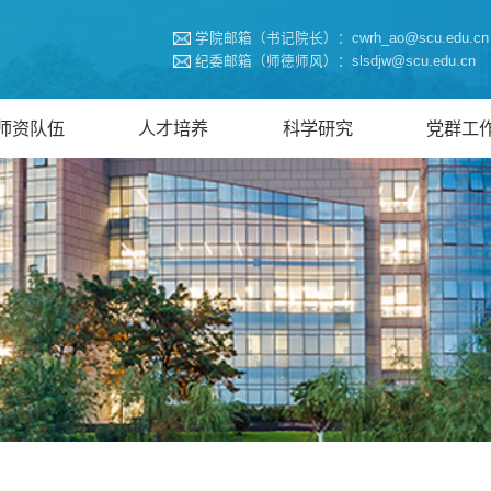
学院邮箱（书记院长）：cwrh_ao@scu.edu.cn
纪委邮箱（师德师风）：slsdjw@scu.edu.cn
师资队伍
人才培养
科学研究
党群工