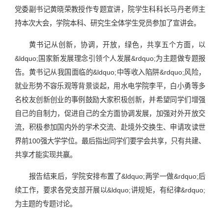
党委副书记黄晓荣教授作专题宣讲，院学生科科长马丹老师主
持本次大会，学院本科、研究生全体学生党员参加了宣讲会。
黄书记从创新，协调，开放，绿色，共享五个方面，以
&ldquo;国家新发展理念引领个人发展&rdquo;为主题做专题报
告。黄书记从我国面临的&ldquo;中等收入陷阱&rdquo;风险，
就业形势不容乐观等背景谈起，用水电学院李平，白小勇等多
名校友创新创业的事例鼓励大家积极创新，并希望同学们增强
自己的自制力，促进自己的全方面协调发展，加强对外开放交
流，积极参加国内外的学术交流、赴境外交换生、申请攻读世
界前100强大学学位。最后指出同学们要学会共享，只有共建、
共享才能实现共赢。
报告结束后，学院安排布置了&ldquo;两学一做&rdquo;后
续工作，要求各党支部开展以&ldquo;讲规矩，有纪律&rdquo;
为主题的专题讨论。