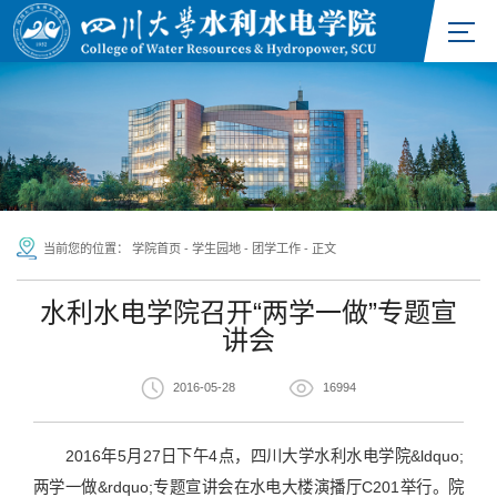
当前您的位置：
学院首页
-
学生园地
-
团学工作
-
正文
水利水电学院召开“两学一做”专题宣
讲会
2016-05-28
16994
2016年5月27日下午4点，四川大学水利水电学院&ldquo;
两学一做&rdquo;专题宣讲会在水电大楼演播厅C201举行。院