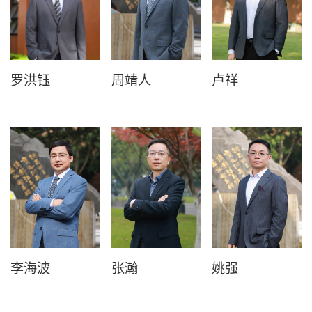
罗洪钰
周靖人
卢祥
李海波
张瀚
姚强