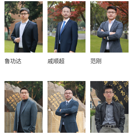
鲁功达
戚顺超
范刚