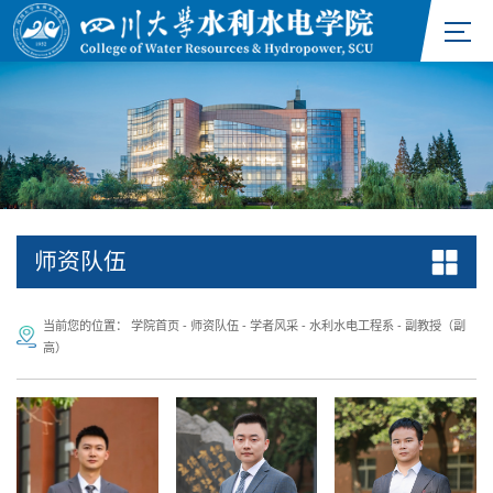
师资队伍
当前您的位置：
学院首页
-
师资队伍
-
学者风采
-
水利水电工程系
-
副教授（副
高）