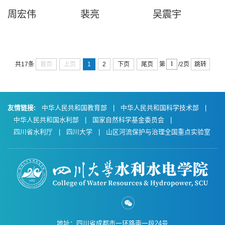
周宏伟
裴亮
吴震宇
首页
上页
1
2
下页
尾页
跳转
共17条
第
/2页
友情链接:
中华人民共和国教育部
|
中华人民共和国科学技术部
|
中华人民共和国水利部
|
国家自然科学基金委员会
|
四川省水利厅
|
四川大学
|
山区河流保护与治理全国重点实验室
地址：四川省成都市一环路南一段24号