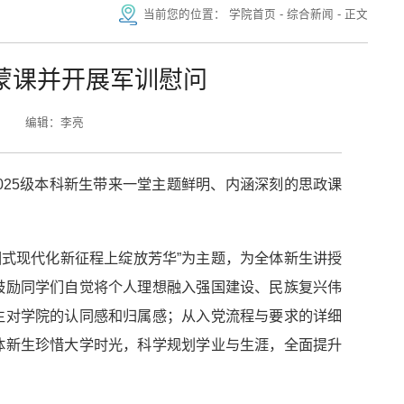
当前您的位置：
学院首页
-
综合新闻
-
正文
蒙课并开展军训慰问
编辑：李亮
025级本科新生带来一堂主题鲜明、内涵深刻的思政课
国式现代化新征程上绽放芳华”为主题，为全体新生讲授
鼓励同学们自觉将个人理想融入强国建设、民族复兴伟
生对学院的认同感和归属感；从入党流程与要求的详细
体新生珍惜大学时光，科学规划学业与生涯，全面提升