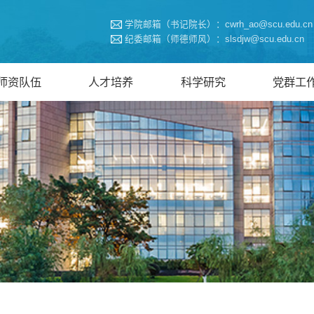
学院邮箱（书记院长）：cwrh_ao@scu.edu.cn
纪委邮箱（师德师风）：slsdjw@scu.edu.cn
师资队伍
人才培养
科学研究
党群工