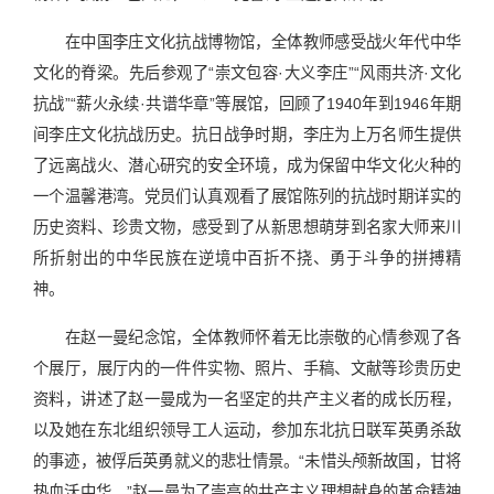
在中国李庄文化抗战博物馆，全体教师感受战火年代中华
文化的脊梁。先后参观了“崇文包容·大义李庄”“风雨共济·文化
抗战”“薪火永续·共谱华章”等展馆，回顾了1940年到1946年期
间李庄文化抗战历史。抗日战争时期，李庄为上万名师生提供
了远离战火、潜心研究的安全环境，成为保留中华文化火种的
一个温馨港湾。党员们认真观看了展馆陈列的抗战时期详实的
历史资料、珍贵文物，感受到了从新思想萌芽到名家大师来川
所折射出的中华民族在逆境中百折不挠、勇于斗争的拼搏精
神。
在赵一曼纪念馆，全体教师怀着无比崇敬的心情参观了各
个展厅，展厅内的一件件实物、照片、手稿、文献等珍贵历史
资料，讲述了赵一曼成为一名坚定的共产主义者的成长历程，
以及她在东北组织领导工人运动，参加东北抗日联军英勇杀敌
的事迹，被俘后英勇就义的悲壮情景。“未惜头颅新故国，甘将
热血沃中华。”赵一曼为了崇高的共产主义理想献身的革命精神