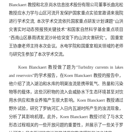
Blanckaert 教授和北京尚水信息技术股份有限公司董事长曲兆松
教授应水力学与山区河流开发保护国家重点实验室邀请来我院
进行学术交流, 本次学术交流依托国家重点研发计划课题“山洪
灾害实时动态预报预关键技术”和国家自然科学基金重点项目
“西南山区暴雨诱发泥沙补给突变下的山洪灾害研究”。 国重室
王协康老师主持本次会议。水电学院和国重室相关领域的老师
与研究生参加了本次学术交流。
Koen Blanckaert 教授做了题为“Turbidity currents in lakes
and reservoirs”的学术报告，在Koen Blanckaert 教授的报告中，
他介绍了流入湖泊和水库的明渠浊流是携带氧气、热量和污染
物等的载体，这些沉积物的流入会威胁水下生态环境甚至对饮
用水供应和渔业养殖产生很大影响。Koen Blanckaert 教授通过
野外试验，研究了罗纳河汇入日内瓦湖时所产生的浊流现象，
分析了其影响机理。此外，Koen Blanckaert 教授讨论了与水文
形态过程相关的一些开放问题的重要性，并展示了一些关于罗