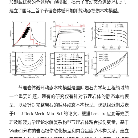
加卸载试验的全过程细观模拟，揭示了其动态渐进破坏机理，
建立了国际上首个节理岩体循环加卸载动态损伤本构模型。
节理岩体循环动态本构模型是国际岩石力学与工程领域的
一个重要难题，现有的研究仅有针对节理岩体的静态本构模
型，以及针对完整岩石的循环动态本构模型。课题组近期发表
于Int. J Rock Mech. Min. Sci.的论文，根据Lemaitre应变等效原
理及断裂力学理论求解复杂构型节理岩体耦合损伤变量，基于
Weibull分布的岩石损伤软化模型和内变量疲劳本构关系，建立