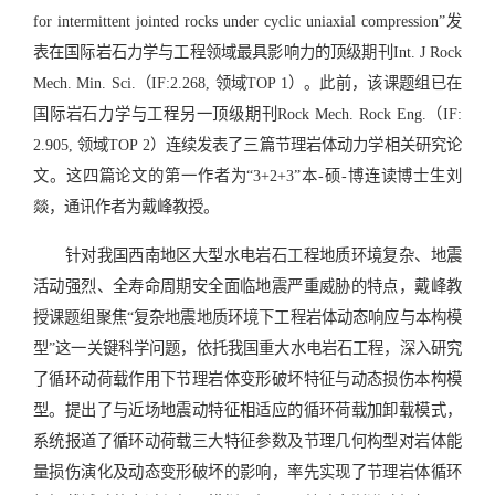
for intermittent jointed rocks under cyclic uniaxial compression”发
表在国际岩石力学与工程领域最具影响力的顶级期刊Int. J Rock
Mech. Min. Sci.（IF:2.268, 领域TOP 1）。此前，该课题组已在
国际岩石力学与工程另一顶级期刊Rock Mech. Rock Eng.（IF:
2.905, 领域TOP 2）连续发表了三篇节理岩体动力学相关研究论
文。这四篇论文的第一作者为“3+2+3”本-硕-博连读博士生刘
燚，通讯作者为戴峰教授。
针对我国西南地区大型水电岩石工程地质环境复杂、地震
活动强烈、全寿命周期安全面临地震严重威胁的特点，戴峰教
授课题组聚焦“复杂地震地质环境下工程岩体动态响应与本构模
型”这一关键科学问题，依托我国重大水电岩石工程，深入研究
了循环动荷载作用下节理岩体变形破坏特征与动态损伤本构模
型。提出了与近场地震动特征相适应的循环荷载加卸载模式，
系统报道了循环动荷载三大特征参数及节理几何构型对岩体能
量损伤演化及动态变形破坏的影响，率先实现了节理岩体循环