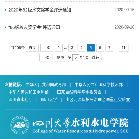
2020年82级水文奖学金评选通知
2020-09-16
“86级校友奖学金”评选通知
2020-09-16
...
...
首页
上页
1
3
4
5
6
7
11
共208条
下页
尾页
跳转
第
/11页
友情链接:
中华人民共和国教育部
|
中华人民共和国科学技术部
|
中华人民共和国水利部
|
国家自然科学基金委员会
|
四川省水利厅
|
四川大学
|
山区河流保护与治理全国重点实验室