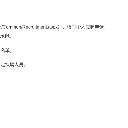
n/Common/Recruitment.aspx），填写个人应聘申请；
承担。
员名单。
确定拟聘人员。