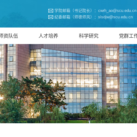
学院邮箱（书记院长）：cwrh_ao@scu.edu.cn
纪委邮箱（师德师风）：slsdjw@scu.edu.cn
师资队伍
人才培养
科学研究
党群工