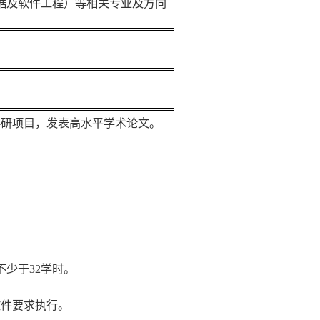
据及软件工程）等相关专业及方向
科研项目，发表
高水平学术论文
。
不少于32学时。
文件要求执行。