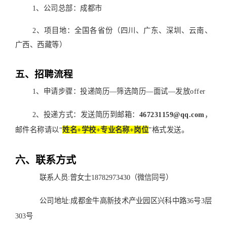
1、公司总部：成都市
2、项目地：全国各省份（四川、广东、深圳、云南、
广西、西藏等）
五、招聘流程
1、申请步骤：投递简历—筛选简历—面试—发放offer
2、投递方式：
发送简历到邮箱
：
467231159@qq.com
，
邮件名称请以“
姓名+学校+专业名称+岗位
”格式发送。
六、联系方式
联系人员:曾女士
18782973430（微信同号）
公司地址:成都金牛高新技术产业园区兴科中路36号3层
303号