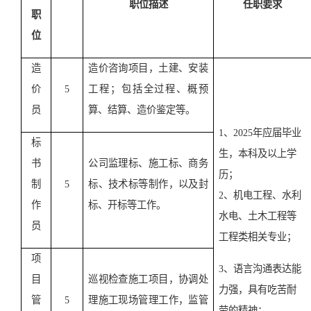
职位描述
任职要求
职
位
造
造价咨询项目，土建、安装
价
5
工程；包括全过程、概预
员
算、结算、造价鉴定等。
1、2025年应届毕业
标
生，本科及以上学
书
公司监理标、施工标、商务
历；
制
5
标、技术标等制作，以及封
2、机电工程、水利
作
标、开标等工作。
水电、土木工程等
员
工程类相关专业；
项
3、语言沟通表达能
目
巡视检查施工项目，协调处
力强，具有吃苦耐
管
5
理施工现场管理工作，监管
劳的精神；