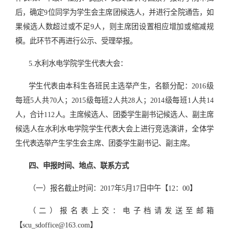
后，确定
9
位同学为学生会主席团候选人，并进行全院通告，如
果候选人数超过或不足
9
人，则主席团设置相应增加或缩减规
模。此环节不再进行公示、受理举报。
5.水利水电学院学生代表大会：
学生代表由本科生各班民主选举产生，名额分配：
2016
级
每班
5
人共
70
人；
2015
级每班
2
人共
28
人；
2014
级每班
1
人共
14
人，合计
112
人。主席候选人、团委学生副书记候选人、副主席
候选人在水利水电学院学生代表大会上进行竞选演讲，全体学
生代表选举产生学生会主席、团委学生副书记、副主席。
四、申报时间、地点、联系方式
（一）报名截止时间：
2017
年
5
月
17
日中午【
12
：
00
】
（二）报名表上交：
电子档请发送至邮箱
【scu_sdoffice@163.com
】