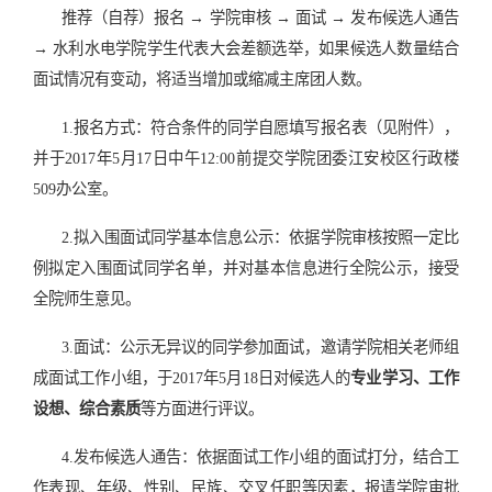
推荐（自荐）报名 → 学院审核 → 面试 → 发布候选人通告
→ 水利水电学院学生代表大会差额选举，如果候选人数量结合
面试情况有变动，将适当增加或缩减主席团人数。
1.报名方式：符合条件的同学自愿填写报名表（见附件），
并于
2017
年
5
月
17
日中午
12:00
前提交学院团委江安校区行政楼
509
办公室。
2.拟入围面试同学基本信息公示：依据学院审核按照一定比
例拟定入围面试同学名单，并对基本信息进行全院公示，接受
全院师生意见。
3.面试：公示无异议的同学参加面试，邀请学院相关老师组
成面试工作小组，于
2017
年
5
月
18
日对候选人的
专业学习、工作
设想、综合素质
等方面进行评议。
4.发布候选人通告：依据面试工作小组的面试打分，结合工
作表现、年级、性别、民族、交叉任职等因素，报请学院审批