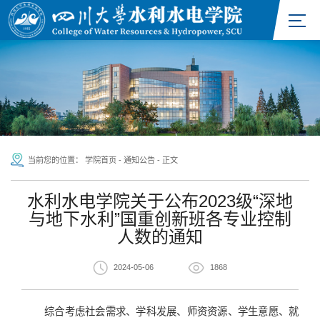
当前您的位置：
学院首页
-
通知公告
-
正文
水利水电学院关于公布2023级“深地
与地下水利”国重创新班各专业控制
人数的通知
2024-05-06
1868
综合考虑社会需求、
学科
发展
、师资
资源
、
学生意愿、就