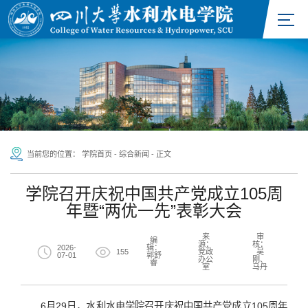
当前您的位置：
学院首页
-
综合新闻
-
正文
学院召开庆祝中国共产党成立105周
年暨“两优一先”表彰大会
来
审
编
源：
核：
2026-
辑：
155
党政
吴
07-01
郭舒
办公
刚、
睿
室
马丹
6月29日，水利水电学院召开庆祝中国共产党成立105周年