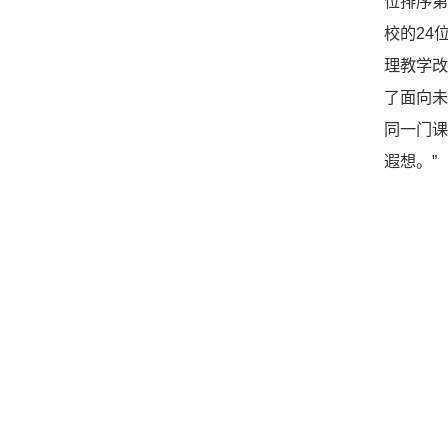
位排序第
校的24
理教学
了面向未
同一门
遐想。”