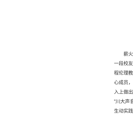
薪
一段校友
程伦理教
心成员
入上做
“川大声
生动实践