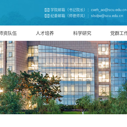
学院邮箱（书记院长）：cwrh_ao@scu.edu.cn
纪委邮箱（师德师风）：slsdjw@scu.edu.cn
师资队伍
人才培养
科学研究
党群工