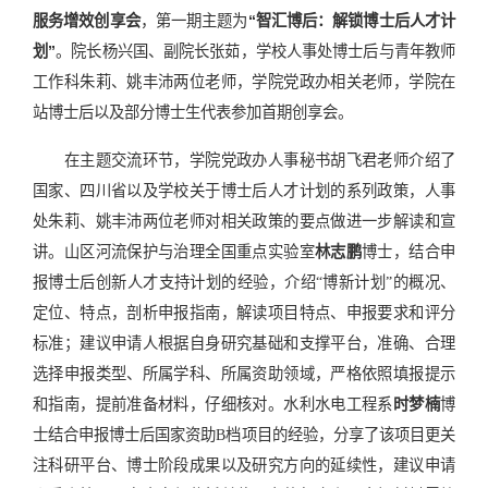
服务增效创享会
，第一期主题为
“智汇博后：解锁博士后人才计
划”
。院长杨兴国、副院长张茹，学校人事处博士后与青年教师
工作科朱莉、姚丰沛两位老师，学院党政办相关老师，学院在
站博士后以及部分博士生代表参加首期创享会。
在主题交流环节，学院党政办人事秘书胡飞君老师介绍了
国家、四川省以及学校关于博士后人才计划的系列政策，人事
处朱莉、姚丰沛两位老师对相关政策的要点做进一步解读和宣
讲。山区河流保护与治理全国重点实验室
林志鹏
博士，结合申
报博士后创新人才支持计划的经验，介绍“博新计划”的概况、
定位、特点，剖析申报指南，解读项目特点、申报要求和评分
标准；建议申请人根据自身研究基础和支撑平台，准确、合理
选择申报类型、所属学科、所属资助领域，严格依照填报提示
和指南，提前准备材料，仔细核对。水利水电工程系
时梦楠
博
士结合申报博士后国家资助B档项目的经验，分享了该项目更关
注科研平台、博士阶段成果以及研究方向的延续性，建议申请