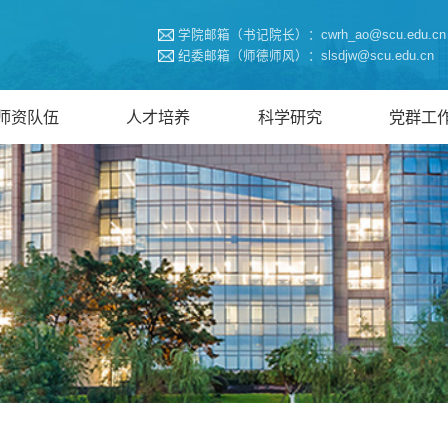
学院邮箱（书记院长）：cwrh_ao@scu.edu.cn
纪委邮箱（师德师风）：slsdjw@scu.edu.cn
师资队伍
人才培养
科学研究
党群工