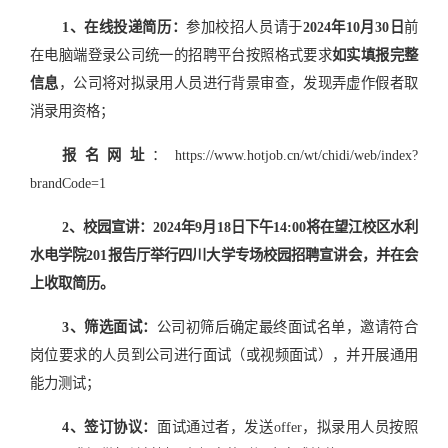
1
、在线投递
简历
：
参加校招人员请于
2024
年
10
月
30
日
前
在电脑端登录
公司统一的招聘平台按照格式要求
如实填报完整
信息
，公司将对拟录用人员进行背景审查，发现弄虚作假者取
消录用资格；
报名网址
：
https://www.hotjob.cn/wt/chidi/web/index?
brandCode=1
2
、校园宣讲：
2
024
年
9
月
1
8
日下午
1
4
:0
0
将在望江校区水利
水电学院
201
报告厅举行四川大学专场校园招聘宣讲会，并在会
上收取简历。
3
、筛选面试：
公司初筛
后确定
最终面试
名单，邀请
符合
岗位要求的人员到
公司进行面试
（或视频面试），并开展通用
能力测试；
4
、
签订协议：
面试通过者，发送
offer
，拟录用人员按照