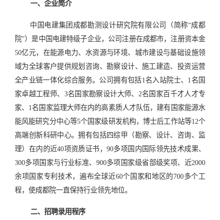
一、企业简介
中国电建集团成都勘测设计研究院有限公司（简称
“成都
院”）是中国电建特级子企业，公司注册在成都市，注册资本金
50
亿元，在能源电力、水资源与环境、城市建设与基础设施领
域为全球客户提供规划咨询、勘察设计、施工建造、投资运营
全产业链一体化综合服务。公司拥有包括
1
名入站院士、
1
名国
家卓越工程师、
3
名国家勘察设计大师、
2
名国家百千才人才专
家、
1
名国家监理大师在内的高素质人才队伍，建有国家能源水
能风能研究分中心等
5
个国家级研发机构，博士后工作站等
12
个
高端创新科研中心。拥有包括四综甲（勘察、设计、咨询、监
理）在内的近
40
项资质证书，
90
多项国内国际领先技术成果、
300
多项国家与行业标准、
900
多项国家级省部级奖项、近
2000
余项国家专利技术，遍布全球近
60
个国家和地区的
700
多个工
程，使成都院一直保持行业领先地位。
二、
招聘
录用
程序