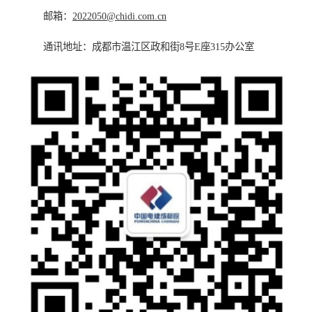
邮箱：
2022050@chidi.com.cn
通讯地址：成都市
温江区政和
街
8
号
E
座
315
办公室