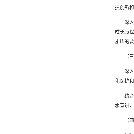
技创新和
深
成长历
素质的要
（
深
化保护和
结
水宣讲，
（