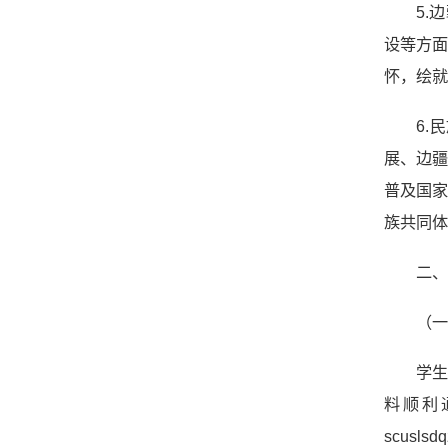
5.
设等方
怀，绘就
6
展、边
普及国家
族共同体
二
（
学
料顺利
scusl