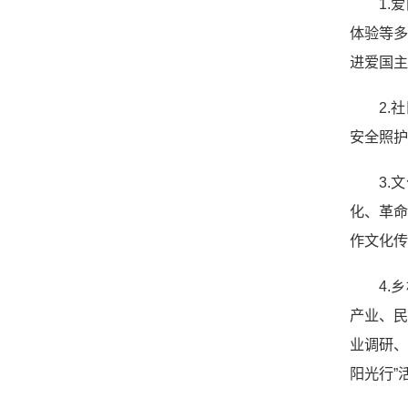
1.
体验等
进爱国主
2.
安全照护
3.
化、革
作文化传
4.
产业、
业调研、
阳光行”