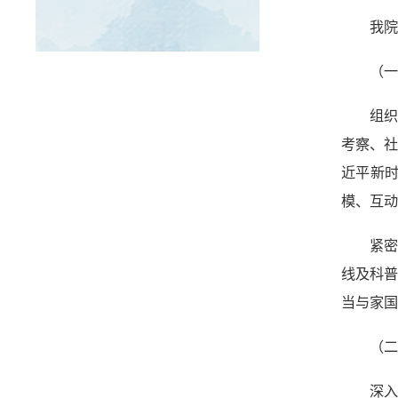
我
（
组
考察、
近平新
模、互动
紧
线及科
当与家国
（
深入