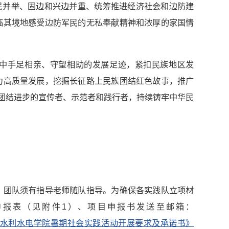
民并举、固边和兴边并重、统筹推进经济社会和边防建
临其境地感受边防军民的无私奉献精神和浓厚的家国情
庭中手足相亲、守望相助的发展足迹，紧扣民族地区发
力高质量发展，挖掘长征路上民族团结红色故事，推广
族团结进步的宣传者、示范者和践行者，持续铸牢中华民
，团队须有指导老师随队指导。为确保各实践队立项材
目申报表（见附件1）、项目申报书发送至邮箱：
水利水电学院暑期社会实践活动
开展
要求及承诺书》