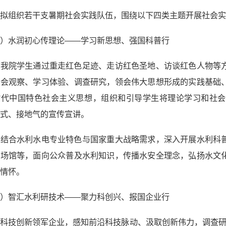
院拟组织若干支暑期社会实践队伍，围绕以下四类主题开展社会
一）水润初心传理论——学习新思想、强国科普行
织我院学生通过重走红色足迹、走访红色圣地、访谈红色人物等
社会观察、学习体验、调查研究，领会伟大思想形成的实践基础
时代中国特色社会主义思想，组织和引导学生将理论学习和社会
式、接地气的宣传宣讲。
密结合水利水电专业特色与国家重大战略需求，深入开展水利科
普场馆等，面向公众普及水利知识，传播水安全理念，弘扬水文
情怀。
二）智汇水利研技术——聚力科创兴、报国企业行
科技创新领军企业，感知前沿科技脉动、汲取创新伟力，调查研