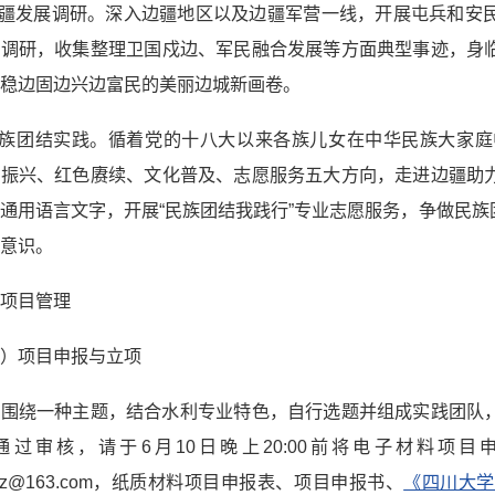
边疆发展调研。深入边疆地区以及边疆军营一线，开展屯兵和安
面调研，收集整理卫国戍边、军民融合发展等方面典型事迹，身
稳边固边兴边富民的美丽边城新画卷。
.民族团结实践。循着党的十八大以来各族儿女在中华民族大家
疆振兴、红色赓续、文化普及、志愿服务五大方向，走进边疆助
通用语言文字，开展“民族团结我践行”专业志愿服务，争做民
意识。
、项目管理
一）项目申报与立项
生围绕一种主题，结合水利专业特色，自行选题并组成实践团队
通过审核，请于6月10日晚上20:00前将电子材料项
sdqz@163.com，纸质材料项目申报表、项目申报书、
《四川大学