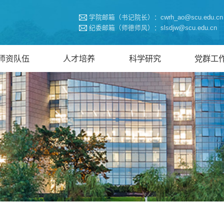
学院邮箱（书记院长）：cwrh_ao@scu.edu.cn
纪委邮箱（师德师风）：slsdjw@scu.edu.cn
师资队伍
人才培养
科学研究
党群工