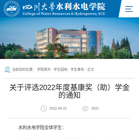
当前您的位置：
学院首页
-
学生园地
-
学生事务
-
正文
关于评选2022年度基康奖（助）学金
的通知
2022-09-22
2931
水利水电学院全体学生：