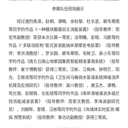
参赛队伍现场展示
经过激烈角逐，赵桐、谭畅、余秋黎、杜长泯、赖韦寒雨
等同学的作品《一种穗状瓣膜自主消能装置》（指导教师：周
宏伟副教授）荣获本次比赛一等奖；冶明曦、彭程、马鹏等的
作品《“多联动结构”管式波浪能纳米摩擦发电装置》（指导教
师：李洪涛教授），罗长圆、赖韦寒雨、毛映卫、袁小东等同
学的作品《南方丘陵山地果园集雨智能精准灌溉系统》（指导
教师：崔宁博教授）获得二等奖；汪彬、江梅林、钟明艺、阳
光、王继岚等同学的作品《卫生间马桶排水管道系统降噪消声
机理及应用研究》（指导教师：梁川教授），唐玉杰、谭畅、
苟光银、彭程锦、左佑铭等同学的作品《库岸滑坡涌浪多级拦
挡消能减波装置》（指导教师：周家文教授、李海波副研究
员），刘朝晖、曾理、汪彬等同学的作品《充填体实时监测-模
拟-预警系统》（指导教师：鲁功达副教授）获得三等奖。