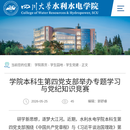
当前您的位置：
学院首页
-
学生园地
-
学生党建
-
正文
学院本科生第四党支部举办专题学习
与党纪知识竞赛
2026-05-25
45
编辑：郭舒睿
研学新思想，逐梦大江河。近期，水利水电学院本科生第
四党支部围绕《中国共产党章程》与《习近平谈治国理政》第