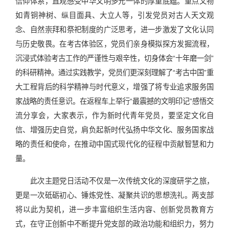
信仰体系，直观感受中华文明多元一体的厚重底蕴。重点文物
如青铜神树、纵目面具、大立人等，引发党员对古人天文观
念、自然崇拜和祭祀制度的广泛思考，进一步激发了文化认同
与历史敬畏。在考古体验区，党员们亲身模拟探方发掘流程，
沉浸式体验考古工作的严谨性与艰辛性，切身体会“十年磨一剑”
的科研精神。通过实践教学，党员们更深刻理解了“考古中国”重
大工程背后的科学精神与时代意义，增强了将专业追求服务国
家战略的责任意识。在返程车上举行“最震撼的文明印记”感悟交
流分享会，大家表示，作为新时代青年党员，要坚定文化自
信、增强历史自觉，肩负起新时代弘扬中华文化、服务国家战
略的责任和使命，在推动中国式现代化的征程中贡献智慧和力
量。
此次主题党日活动不仅是一次传统文化的深度研学之旅，
更是一次砥砺初心、锤炼党性、凝聚共识的思想洗礼。两支部
将以此为契机，进一步丰富组织生活内容、创新党员教育方
式，在守正创新中不断提升党支部的政治功能和组织力，努力