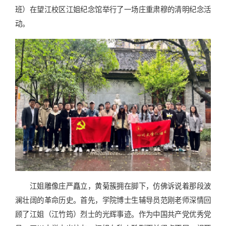
班）在望江校区江姐纪念馆举行了一场庄重肃穆的清明纪念活
动。
江姐雕像庄严矗立，黄菊簇拥在脚下，仿佛诉说着那段波
澜壮阔的革命历史。首先，学院博士生辅导员范刚老师深情回
顾了江姐（江竹筠）烈士的光辉事迹。作为中国共产党优秀党