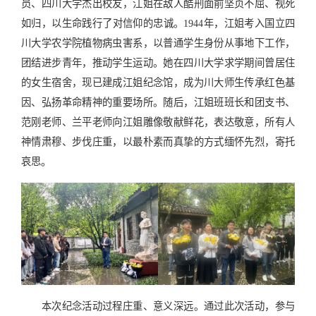
员、四川大学杰出校友，江姐在敌人酷刑面前坚贞不屈、视死
如归，以生命践行了对信仰的忠诚。1944年，江姐考入国立四
川大学农学院植物病虫害系，以普通学生身份从事地下工作，
团结进步青年，推动学生运动。她在四川大学求学期间曾居住
的女生宿舍，现已建成江姐纪念馆，成为川大师生传承红色基
因、弘扬革命精神的重要场所。随后，江姐班班长和团支书、
范刚老师、兰平老师向江姐雕像敬献鲜花，表达敬意，所有人
神情肃穆、步伐庄重，以最朴素而真挚的方式缅怀先烈，寄托
哀思。
本次纪念活动过程庄重、意义深远。通过此次活动，参与