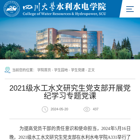
当前您的位置：
学院首页
-
学生园地
-
学生党建
-
正文
2021级水工水文研究生党支部开展党
纪学习专题党课
2024-05-20
437
为提高党员干部的责任意识和使命担当，
2
024
年
5月1
6
日
晚，
2
021
级水工水文研究生党支部在水利水电学院
A
331
举行了