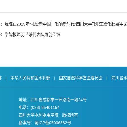
：我院在2019年“礼赞新中国，唱响新时代”四川大学教职工合唱比赛中
条：学院教师羽毛球代表队勇创佳绩
部
|
中华人民共和国水利部
|
国家自然科学基金委员会
|
四川省
地址：四川省成都市一环路南一段24号
电话：(028) 85401154
四川大学水利水电学院 · 版权所有
备案号：蜀ICP备05006382号