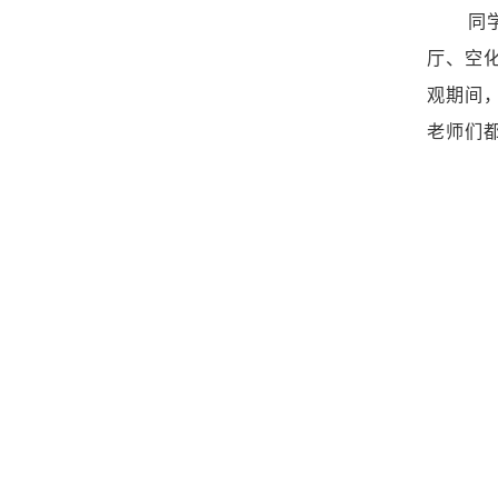
同
厅、空
观期间
老师们