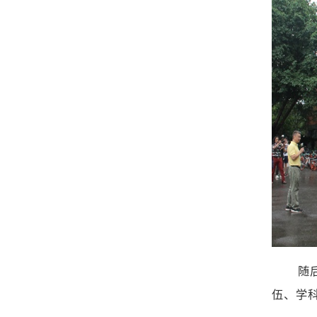
随
伍、学