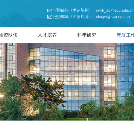
学院邮箱（书记院长）：cwrh_ao@scu.edu.cn
纪委邮箱（师德师风）：slsdjw@scu.edu.cn
师资队伍
人才培养
科学研究
党群工