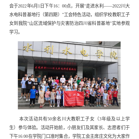
会于
2022
年
6
月
1
日下午
16
：
00
点，开展“走进水利
——2022
川大
水电科普基地行（第四期）”工会特色活动，组织学校教职工子
女到我院“山区流域保护与灾害防治四川省科普基地”实地参观
学习。
本次活动共有
50
余名川大教职工子女（
3
年级及以上学
生）参与体验。活动开始前，小朋友们及其家长、志愿者们于
下午
16:00
在学院门口准时集合，学院工会主席庄文化为大家作