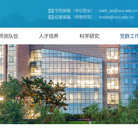
学院邮箱（书记院长）：cwrh_ao@scu.edu.cn
纪委邮箱（师德师风）：slsdjw@scu.edu.cn
师资队伍
人才培养
科学研究
党群工